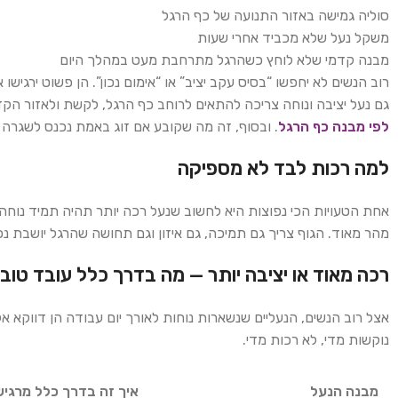
סוליה גמישה באזור התנועה של כף הרגל
משקל נעל שלא מכביד אחרי שעות
מבנה קדמי שלא לוחץ כשהרגל מתרחבת מעט במהלך היום
רוב הנשים לא יחפשו “בסיס עקב יציב” או “אימום נכון”. הן פשוט ירגיש
גם נעל יציבה ונוחה צריכה להתאים לרוחב כף הרגל, לקשת ולאזור הק
לפי מבנה כף הרגל
. ובסוף, זה מה שקובע אם זוג באמת נכנס לשגרה ש
למה רכות לבד לא מספיקה
אחת הטעויות הכי נפוצות היא לחשוב שנעל רכה יותר תהיה תמיד נוחה יו
מהר מאוד. הגוף צריך גם תמיכה, גם איזון וגם תחושה שהרגל יושבת נכ
רכה מאוד או יציבה יותר — מה בדרך כלל עובד טוב 
אצל רוב הנשים, הנעליים שנשארות נוחות לאורך יום עבודה הן דווקא אל
נוקשות מדי, לא רכות מדי.
מבנה הנעל
איך זה בדרך כלל מרגיש 