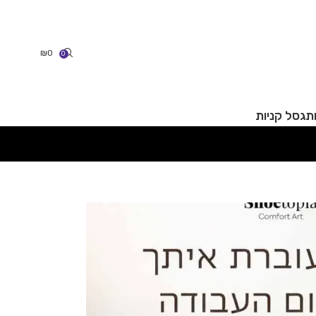
₪
0
0
תג
סל קניות