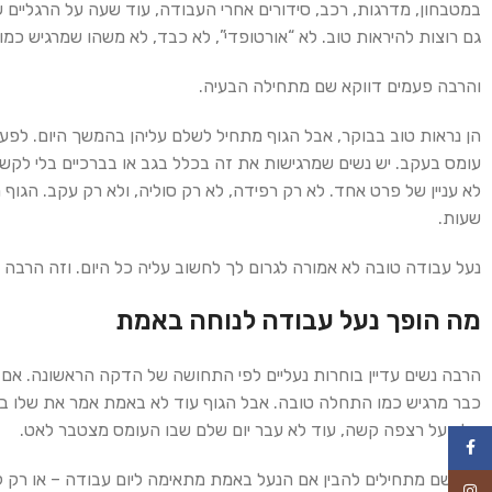
במטבחון, מדרגות, רכב, סידורים אחרי העבודה, עוד שעה על הרגליים ש
גם רוצות להיראות טוב. לא “אורטופדי”, לא כבד, לא משהו שמרגיש כמו
והרבה פעמים דווקא שם מתחילה הבעיה.
הן נראות טוב בבוקר, אבל הגוף מתחיל לשלם עליהן בהמשך היום. לפעמי
עומס בעקב. יש נשים שמרגישות את זה בכלל בגב או בברכיים בלי לקש
לא עניין של פרט אחד. לא רק רפידה, לא רק סוליה, ולא רק עקב. הגוף
שעות.
נעל עבודה טובה לא אמורה לגרום לך לחשוב עליה כל היום. וזה הרבה 
מה הופך נעל עבודה לנוחה באמת
הרבה נשים עדיין בוחרות נעליים לפי התחושה של הדקה הראשונה. אם ה
כבר מרגיש כמו התחלה טובה. אבל הגוף עוד לא באמת אמר את שלו בש
הלך על רצפה קשה, עוד לא עבר יום שלם שבו העומס מצטבר לאט.
Facebook
ורק שם מתחילים להבין אם הנעל באמת מתאימה ליום עבודה – או רק 
Instagram