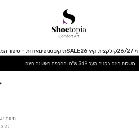
26/
קולקצית קיץ 26
SALE
תיקים
סניפים
אודות – סיפור המו
משלוח חינם בקניה מעל 349 ש"ח והחלפה ראשונה חינם
r
tur nam
s et