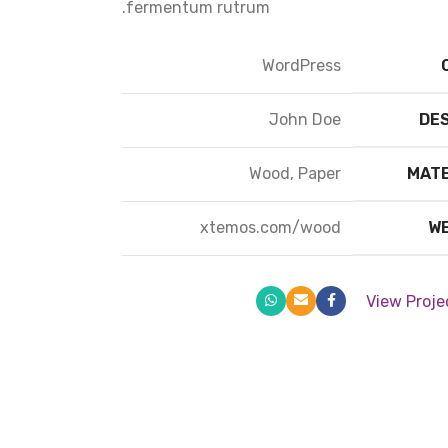
fermentum rutrum.
WordPress
John Doe
DE
Wood, Paper
MAT
xtemos.com/wood
W
View Proje