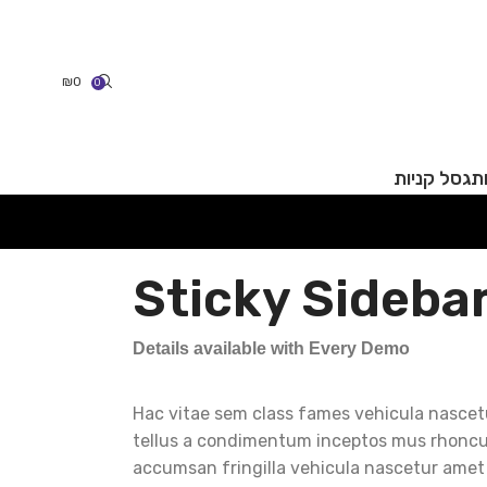
₪
0
0
תג
סל קניות
Sticky Sideba
Details available with Every Demo
Hac vitae sem class fames vehicula nasce
tellus a condimentum inceptos mus rhoncu
accumsan fringilla vehicula nascetur amet