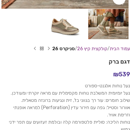
עמוד הבית
קולקצית קיץ 26
סניקרס 26
דגם ברק
₪
539
נעל נוחות אלגנט-ספורט
נעל יומיומית המשלבת נוחות מקסימלית עם מראה יוקרתי ומעודכן.
שילוב חומרים: עור רך בגווני בז', זית ונגיעות ברונזה מטאלית.
אוורור וסטייל: גפה עם חירור עדין (Perforation) למראה אופנתי
וזרימת אוויר.
נוחות הליכה: סוליית פלטפורמה קלה ובולמת זעזועים עם תפר ידני
גמיש.