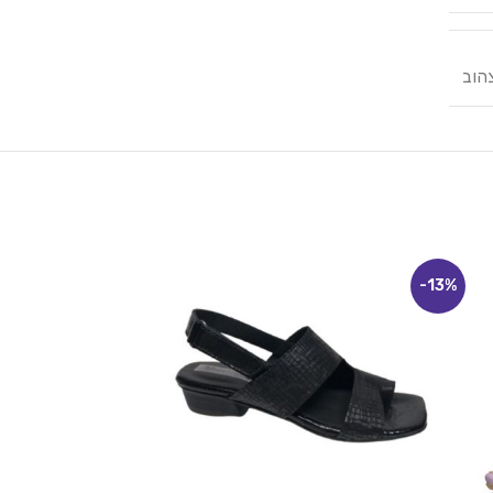
הוב
-27%
-13%