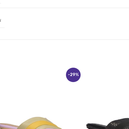
צ
-29%