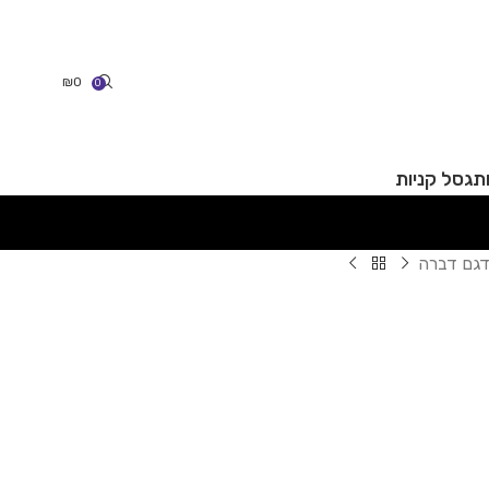
₪
0
0
תג
סל קניות
גם דברה