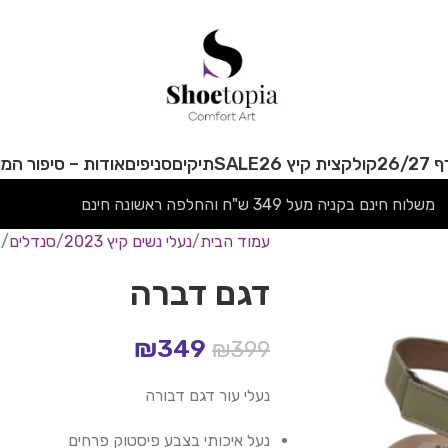
26/
קולקצית קיץ 26
SALE
תיקים
סניפים
אודות – סיפור המו
משלוח חינם בקניה מעל 349 ש"ח והחלפה ראשונה חינם
עמוד הבית
נעלי נשים קיץ 2023
סנדלים
ד
דגם דברה
₪
349
₪
399
נעלי עור דגם דבורה
נעל איכותי בצבע פיסטוק פרחים