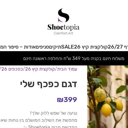
26/
קולקצית קיץ 26
SALE
תיקים
סניפים
אודות – סיפור המו
משלוח חינם בקניה מעל 349 ש"ח והחלפה ראשונה חינם
עמוד הבית
קולקצית קיץ 26
כפכפים 26
דגם כפכף שלי
₪
399
נגיעה של שמש ללוק שלך!
מחפשת את השילוב המושלם בין נוחות שיא 
החדשים מבית Shoetopia ✨