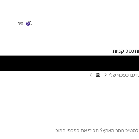
₪
0
0
תג
סל קניות
דגם כפכף שלי
לסטייל חסר מאמץ? תכירי את כפכפי המול