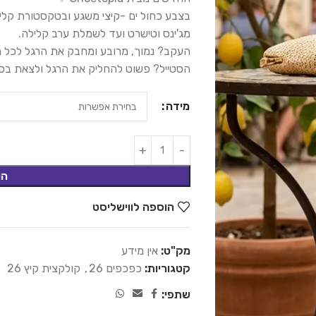
בצבע כחול ים -קיצי משגע ובטקסטורת קליע
מג'ינס וטישרט ועד לשמלת ערב קלילה.
העקב? נמוך, מרובע ומחבק את הרגל לכל הי
הסטייל? פשוט להחליק את הרגל ולצאת בסט
מידה
הו
הוספה לווישליסט
מק"ט:
אין מידע
קטגוריות:
כפכפים 26
,
קולקצית קיץ 26
שתפי: