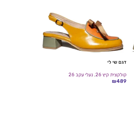
דגם שי לי
קולקצית קיץ 26
,
נעלי עקב 26
₪
489
בחר אפשרויות
סניקרס דגם אמיל
מגפונים
,
קולקצית קי
₪
489
בחר אפשרויות