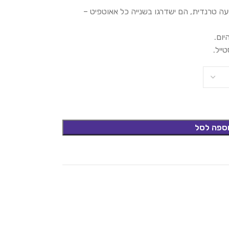
ה טרנדית, הם ישדרגו בשנייה כל אאוטפיט –
ום.
ייל.
ספה לסל