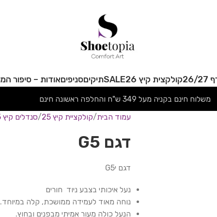
26/
קולקצית קיץ 26
SALE
תיקים
סניפים
אודות – סיפור המו
משלוח חינם בקניה מעל 349 ש"ח והחלפה ראשונה חינם
עמוד הבית
קולקציית קיץ 25
סנדלים קיץ 25
דגם G5
דגם יG5
נעל איכותי בצבע ניוד חורים
נוחה מאוד לעמידה ממושכת, קלה במיוחד.
הנעל כולה מעור אמיתי מבפנים ובחוץ.