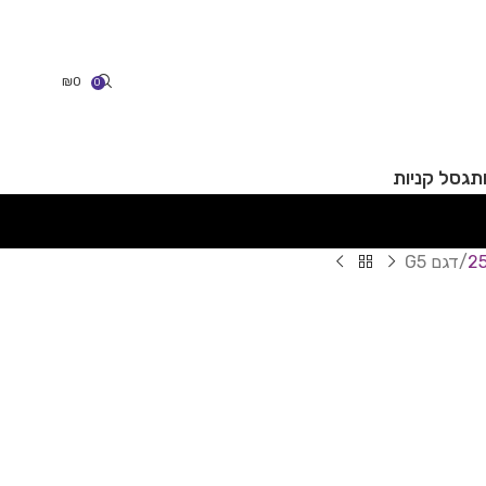
₪
0
0
תג
סל קניות
דגם G5