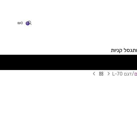
₪
0
0
תג
סל קניות
ם
דגם L-70