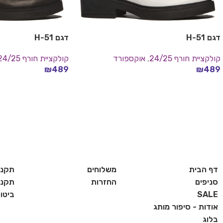
דגם H-51
דגם H-51
קולקציית חורף 24/25
,
אוקספורד
קולקציית חורף 24/25
₪
489
₪
489
בחר אפשרויות
בחר אפשרויות
דף הבית
משלוחים
תקנו
סניפים
החזרות
תקנון
SALE
ביטו
אודות - סיפור מותג
בלוג