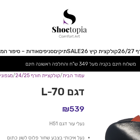
26/
קולקצית קיץ 26
SALE
תיקים
סניפים
אודות – סיפור המו
משלוח חינם בקניה מעל 349 ש"ח והחלפה ראשונה חינם
עמוד הבית
קולקציית חורף 24/25
מגפוני
דגם L-70
₪
539
נעלי עור דגם H51
נעל איכותי בצבע שחור פלוס לשון כתום