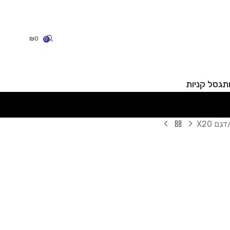
₪
0
0
תג
סל קניות
דגם X20