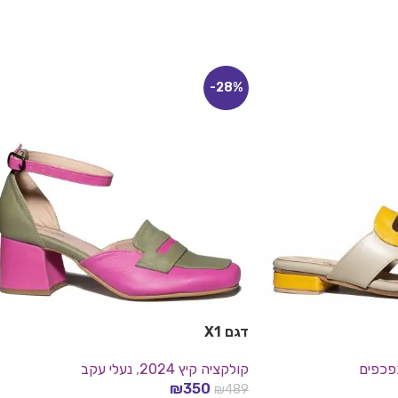
-28%
דגם X1
פכפים
קולקציה קיץ 2024
,
נעלי עקב
₪
350
₪
489