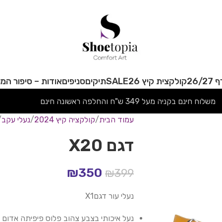
26/
קולקצית קיץ 26
SALE
תיקים
סניפים
אודות – סיפור המו
משלוח חינם בקניה מעל 349 ש"ח והחלפה ראשונה חינם
עמוד הבית
קולקציה קיץ 2024
נעלי עקב
דגם X20
₪
350
₪
399
נעלי עור דגםX1
נעל איכותי בצבע צהוב פלוס פיפיתה אדום