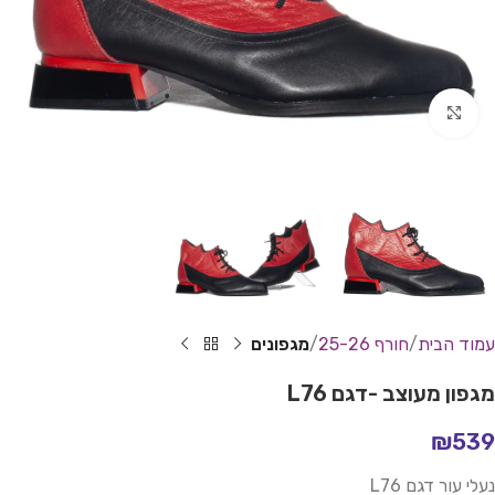
Click to enlarge
עמוד הבית
חורף 25-26
מגפונים
מגפון מעוצב -דגם L76
₪
539
נעלי עור דגם L76