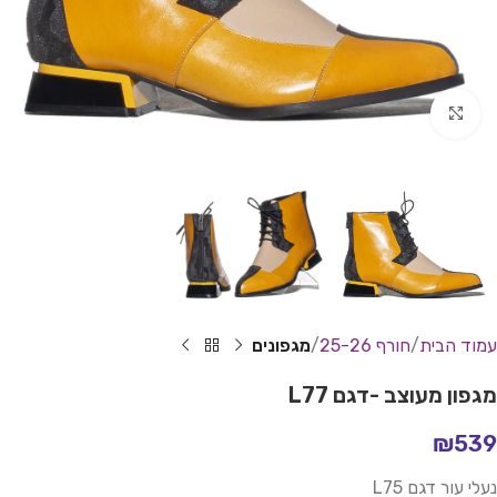
Click to enlarge
עמוד הבית
חורף 25-26
מגפונים
מגפון מעוצב -דגם L77
₪
539
נעלי עור דגם L75