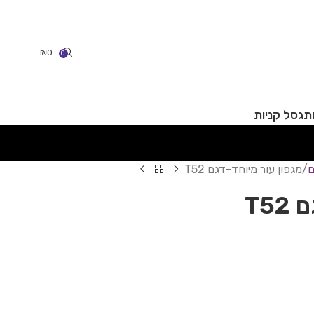
₪
0
0
תג
סל קניות
ם
מגפון עור מיוחד-דגם T52
T5