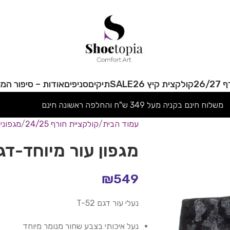
26/
קולקצית קיץ 26
SALE
תיקים
סניפים
אודות – סיפור המו
משלוח חינם בקניה מעל 349 ש"ח והחלפה ראשונה חינם
עמוד הבית
קולקציית חורף 24/25
מגפוני
מגפון עור מיוחד-דגם 2
₪
549
נעלי עור דגם T-52
נעל איכותי בצבע שחור מנומר מיוחד