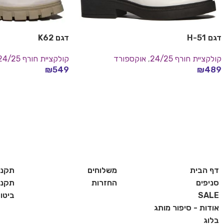
דגם H-51
דגם K62
קולקציית חורף 24/25
,
אוקספורד
קולקציית חורף 24/25
₪
549
₪
489
בחר אפשרויות
בחר אפשרויות
דף הבית
משלוחים
תקנו
סניפים
החזרות
תקנון
SALE
ביטו
אודות - סיפור מותג
בלוג