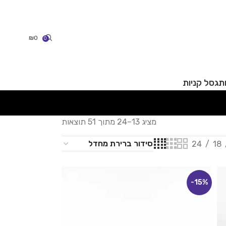
₪
0
0
תג
סל קניות
מציג 13–24 מתוך 51 תוצאות
24
18
-15%