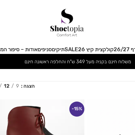
26/
קולקצית קיץ 26
SALE
תיקים
סניפים
אודות – סיפור המו
משלוח חינם בקניה מעל 349 ש"ח והחלפה ראשונה חינם
הצגה
9
12
-15%