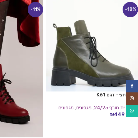
-11%
-18%
Facebook
מגפון חצי- דגם K61
Instagram
קולקציית חורף 24/25
,
מגפונים
,
מגפונים
WhatsApp
₪
449
₪
549
בחר אפשרויות