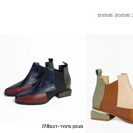
,
מגפונים
,
מגפונים
מגפון מיוחד-דגםl78