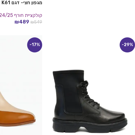
מגפון חצי- דגם K61
קולקציית חורף 24/25
₪
489
₪
549
בחר אפשרויות
-17%
-29%