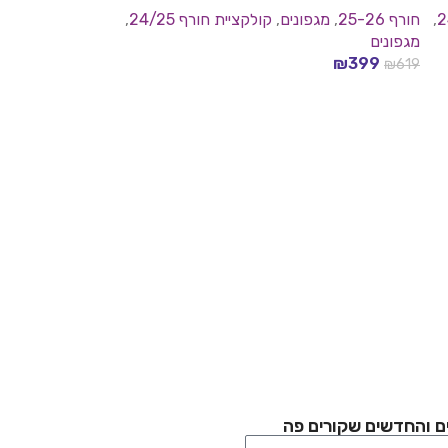
,
חורף 25-26
,
מגפונים
,
קולקציית חורף 24/25
,
מגפונים
₪
399
₪
619
בחר אפשרויות
ם והחדשים שקורים פה