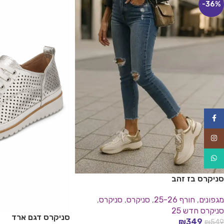
-36%
Facebook
Instagram
WhatsApp
סניקרס בז זהב
מגפונים
,
חורף 25-26
,
סניקרס​
,
סניקרס
,
סניקרס חדש 25
סניקרס דגם ארד
₪
349
₪
549