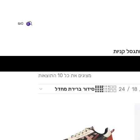
₪
0
0
תג
סל קניות
מציגים את כל ⁦10⁩ התוצאות
24
18