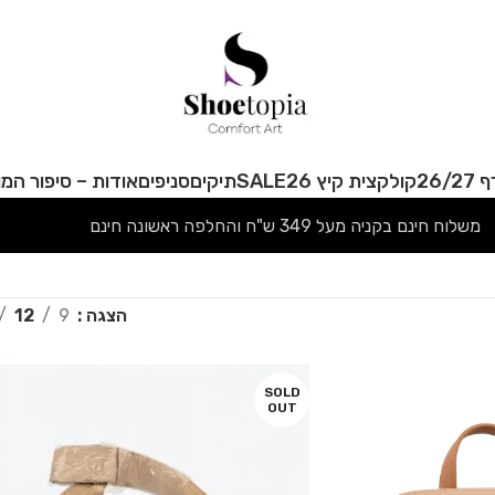
26/
קולקצית קיץ 26
SALE
תיקים
סניפים
אודות – סיפור המו
משלוח חינם בקניה מעל 349 ש"ח והחלפה ראשונה חינם
הצגה
9
12
SOLD
OUT