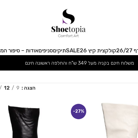
26/
קולקצית קיץ 26
SALE
תיקים
סניפים
אודות – סיפור המו
משלוח חינם בקניה מעל 349 ש"ח והחלפה ראשונה חינם
הצגה
9
12
-27%