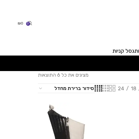
₪
0
0
תג
סל קניות
מציגים את כל ⁦6⁩ התוצאות
24
18