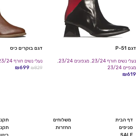
דגם P-51
דגם בוקרים כיס
נעלי נשים חורף 23/24
,
מגפונים 23/24
,
נעלי נשים חורף 23/24
מגפיים 23/24
699
₪
₪
829
בחר אפשרויות
₪
619
בחר אפשרויות
דף הבית
משלוחים
תקנו
סניפים
החזרות
תקנון
SALE
ביטו