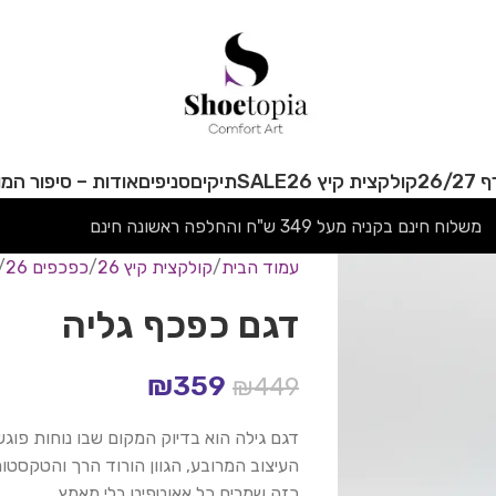
26/
קולקצית קיץ 26
SALE
תיקים
סניפים
אודות – סיפור המו
משלוח חינם בקניה מעל 349 ש"ח והחלפה ראשונה חינם
עמוד הבית
קולקצית קיץ 26
כפכפים 26
דגם כפכף גליה
₪
359
₪
449
דגם גילה הוא בדיוק המקום שבו נוחות פוגש
העיצוב המרובע, הגוון הורוד הרך והטקסטור
כזה שמרים כל אאוטפיט בלי מאמץ.