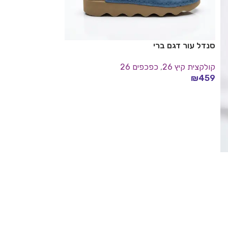
סנדל עור דגם ברי
קולקצית קיץ 26
,
כפכפים 26
₪
459
סניקרס דגם אמיל
בחר אפשרויות
מגפונים
,
קולקצית קי
₪
489
בחר אפשרויות