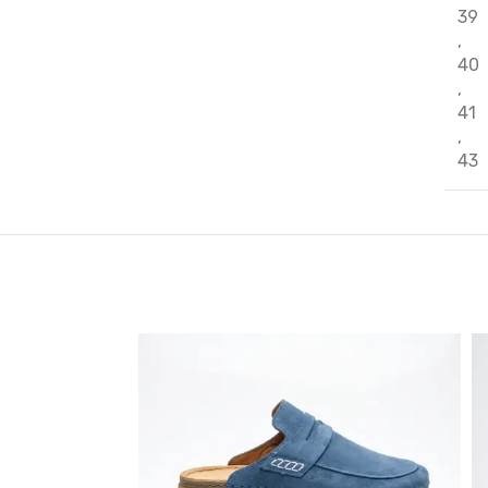
39
,
40
,
41
,
43