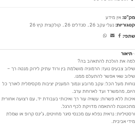
מק"ט:
אין מידע
קטגוריות:
נעלי עקב 26
,
סנדלים 26
,
קולקצית קיץ 26
שתפי:
תיאור
למה את הולכת להתאהב בה?
שילוב צבעים נועז: הרמוניה מושלמת בין ורוד עתיק לירוק מנטה רך –
שילוב שאי אפשר להתעלם ממנו.
נוחות מעל הכל: עקב מרובע ונמוך המעניק יציבות מקסימלית לאורך כל
היום, מהמשרד ועד לארוחת ערב.
איכות ללא פשרות: עשויה עור רך ואיכותי בעבודת יד, עם רצועה אחורית
מתכווננת להתאמה מדויקת לכף הרגל.
ורסטיליות: נראית נפלא עם מכנסי סיגר מחויטים, ג'ינס קרופ או שמלת
מידי אביבית.