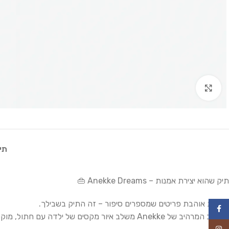
Click to enlarge
תי
תיק שהוא יצירת אמנות – Anekke Dreams 👜
אם את אוהבת פריטים שמספרים סיפור – זה התיק בשבילך.
Facebook
העיצוב המרהיב של Anekke משלב איור מקסים של ילדה עם חתול, מוקפת בפרחים וצבעים שמזכירים ציור אקספרסיבי על קנבס. כל פרט בתיק הזה מדבר על חלומות, יצירתיות, ורכות.