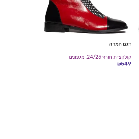
דגם חמדה
מגפון מנומר-דגם L70
קולקציית חורף 24/25
,
מגפונים
קולקציית חורף 24/25
549
₪
מגפונים
בחר אפשרויות
₪
470
₪
539
בחר אפשרויות