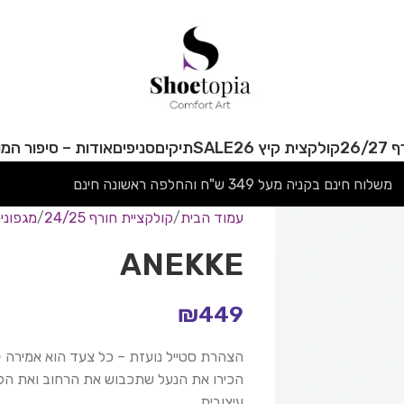
26/
קולקצית קיץ 26
SALE
תיקים
סניפים
אודות – סיפור המו
משלוח חינם בקניה מעל 349 ש"ח והחלפה ראשונה חינם
עמוד הבית
קולקציית חורף 24/25
מגפוני
ANEKKE
₪
449
הצהרת סטייל נועזת – כל צעד הוא אמירה 
הכירו את הנעל שתכבוש את הרחוב ואת הלב –
עיצובית.