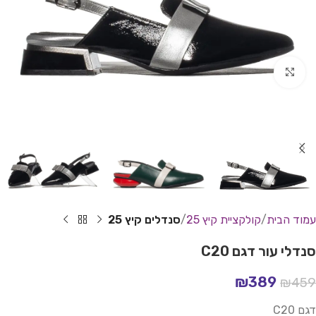
Click to enlarge
עמוד הבית
קולקציית קיץ 25
סנדלים קיץ 25
סנדלי עור דגם C20
₪
389
₪
459
דגם C20